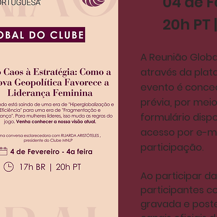
04 de F
20h PT |
A Reunião Global
através da pla
evento é conce
prévia, por mei
formulário dispo
acesso por e-mai
participação.
Ao participar da
participantes
co
gravada e post