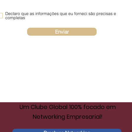
Declaro que as informações que eu forneci são precisas e
completas
Enviar
Um Clube Global
100% focado em
Networking Empresarial!