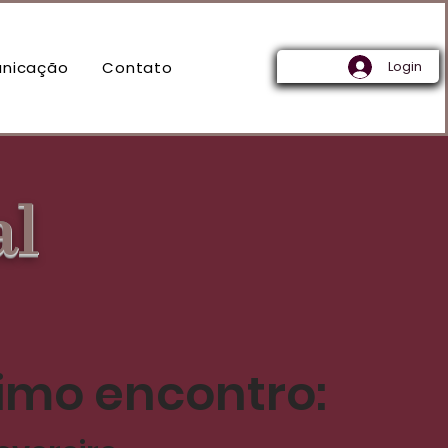
nicação
Contato
Login
al
imo encontro: