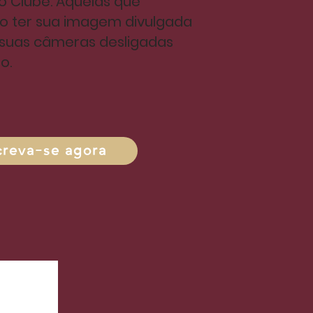
do Clube. Aquelas que
o ter sua imagem divulgada
uas câmeras desligadas
o.
creva-se agora