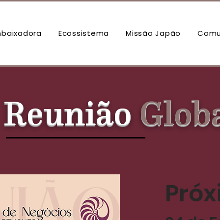
baixadora
Ecossistema
Missão Japão
Comu
Reunião
Glob
Próx