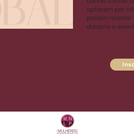
canais oficiais 
optarem por nã
podem manter s
durante o event
Ins