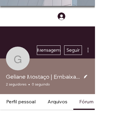
Login
Mais ações
Mensagem
Seguir
Geliane Mostaço | Emba
Escritor
Geliane Mostaço | Embaixadora Master
2 seguidores
0 seguindo
Perfil pessoal
Arquivos
Fórum comentários