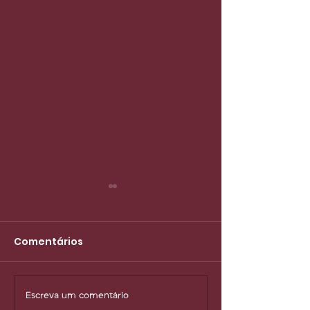
Comentários
Escreva um comentário
Quando a vida muda
O luxo atual: 