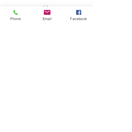
Phone
Email
Facebook
ENDEREÇO FISCAL
Sede Brasil
Clube Mulheres de Negócios em Língua
Portuguesa Ltda.
Rua Eduardo Sabóia, 411 - Fortaleza - Brasil
CNPJ
46.196.876
/0001-56​​
Email: