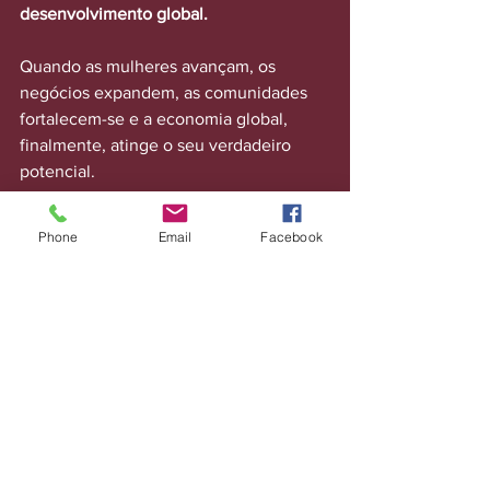
desenvolvimento global. 
Quando as mulheres avançam, os 
negócios expandem, as comunidades 
fortalecem-se e a economia global, 
finalmente, atinge o seu verdadeiro 
potencial.
Me diga de que modo você pode 
Phone
Email
Facebook
contribuir com esta ação. Vamos 
crescer juntas!
#ClubeMNLP
#CompreDeMulher
#ContrateMulher
#EconomiaGlobal
#LiderançaFeminina
#EquidadeDeGênero
#ESG
#Business