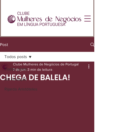
Post
Todos posts
Clube Mulheres de Negócios de Portugal
Todos posts
7 de jun.
3 min de leitura
CHEGA DE BALELA!
Da Redação
Rijarda Aristóteles