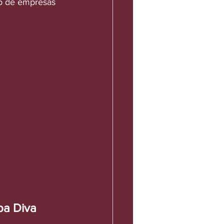
̃o de empresas 
pa Diva 