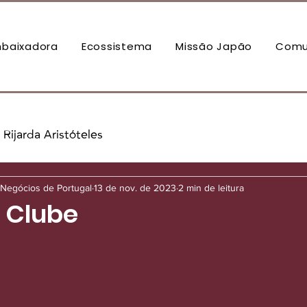
baixadora
Ecossistema
Missão Japão
Comu
Rijarda Aristóteles
Negócios de Portugal
13 de nov. de 2023
2 min de leitura
o Clube