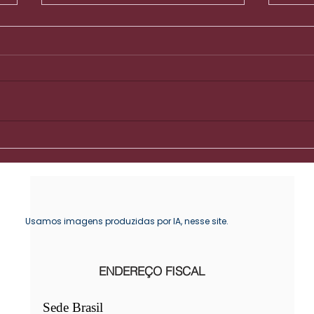
Quando a vida muda de
O lu
direção: transformando
qual
transições em
pla
oportunidades de
reconstrução
Usamos imagens produzidas por IA, nesse site.
ENDEREÇO FISCAL
Sede Brasil