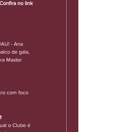
Confira no link 
UAU! - Ana 
alco de gala, 
ra Master 
tro com foco 
e
al o Clube é 