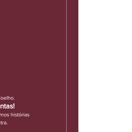
oelho.
ntas!
s histórias 
ra. 