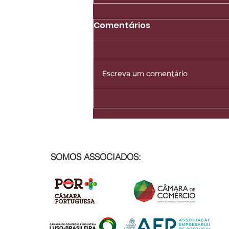
Comentários
Escreva um comentário
A hiperconexão não gera
a hipercooperação. a
hiperconexão produz
isolamento
SOMOS ASSOCIADOS: