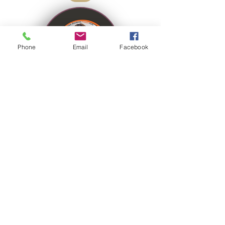
Phone
Email
Facebook
Um pouco mais
Área de Atuação:
Empresas Prestação de Serviços
Empresa:
n-Prosper, contabilidade e
consultoria
962164553
susana.neves@n-prosper.pt
Email:
Whatsapp: