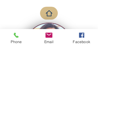
Phone
Email
Facebook
Um pouco mais
Área de Atuação:
Bem estar
Empresa:
Saúde em Gotas - Consultores
de Bem-Estar dōTERRA
+351965853500