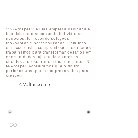
**N-Prosper** é uma empresa dedicada a
impulsionar o sucesso de indivíduos e
negócios, fornecendo soluções
inovadoras e personalizadas. Com foco
em excelência, compromisso e resultados,
trabalhamos para transformar desafios em
oportunidades, ajudando os nossos
clientes a prosperar em qualquer área. Na
N-Prosper, acreditamos que o futuro
pertence aos que estão preparados para
crescer.
< Voltar ao Site
Cargo na Empresa:
CO
Atuação Profissional: