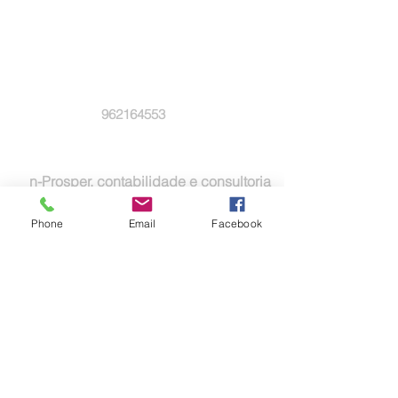
Email:
Whatsapp:
962164553
Empresa:
n-Prosper, contabilidade e consultoria
Phone
Email
Facebook
A procura de:
Venda de Produtos e Serviços
Meu serviços:
Contabilidade e consultoria
financeira para empresas
Portuguesas e apoio para a
internacionalização