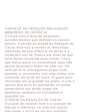
A ARTESÃ DE PEDAÇOS DELICIOSOS
MEMÓRIAS DE INFÂNCIA
A nossa vida é feita de pequenos
acontecimentos que definem os nossos
gostos. A paixão da artesã da Pedaços de
Cacau leva-nos a reviver as deliciosas
memórias da sua infância. As férias e a
vinda dos tios de França era sinal de que
teria muito chocolate para provar. Claro
que havia quem os escondesse para não
serem devorados todos de uma vez. Pé
ante pé lá ia conseguindo pegar nuns
quantos e, escondida com uma prima, iam
comendo um atrás do outro. O gosto pelo
chocolate era já grande na altura, e com o
passar dos anos foi ganhando um gosto
ainda maior por poder pegar em
pequenos pedaços de chocolates e
degustá-los.
O INÍCIO DA PEDAÇOS DE CACAU
O prazer de receber bem e a vontade de
marcar a diferença na vida dos outros,
marcaram o início de um dos grandes