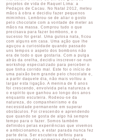
projetos de vida de Raquel Lima: a
Pedaços de Cacau. No Natal 2012, meteu
mãos à obra e decidiu fazer pequenos
miminhos. Lembrou-se de aliar o gosto
pelo chocolate com a vontade de meter as
mãos na massa. Comprou tudo o que
precisava para fazer bombons, e o
sucesso foi geral. Uma gulosa nata, ficou
com alguns em casa. Uma ação que lhe
aguçou a curiosidade quando passado
uns tempos o aspeto dos bombons não
era de todo o que gostaria. Com a pulga
atrás da orelha, decidiu inscrever-se num
workshop especializado para perceber o
que tinha corrido mal. Este foi o início de
uma paixão bem grande pelo chocolate e,
a partir daquele dia, não mais voltou a
largar esta ligação. A menina de 6 anos
foi crescendo, envolvida pela natureza e
o espírito que ganhou ao longo dos anos
enquanto escuteira. Rodeou-se da
natureza, do companheirismo e da
necessidade permanente em superar
obstáculos. Foi crescendo e aprendendo
que quando se gosta de algo há sempre
tempo para o fazer. Somos também
definidos pelas experiências que vivemos
e ambicionamos, e estar parada nunca fez
parte dela. Ser escuteira definiu para
sempre uma das primeiras decisões da