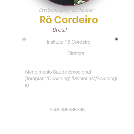
Embaixadora Master
Rô Cordeiro
Brasil
Empresa:
Instituto Rô Cordeiro
Cargo na Empresa:
Diretora
Atuação Profissional:
Atendimento Saúde Emocional
(Terapias","Coaching","Mentorias","Psicologi
a)
Email:
Whatsapp:
5585988988388
A procura de: