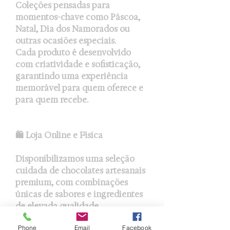
Coleções pensadas para
momentos-chave como Páscoa,
Natal, Dia dos Namorados ou
outras ocasiões especiais.
Cada produto é desenvolvido
com criatividade e sofisticação,
garantindo uma experiência
memorável para quem oferece e
para quem recebe.
🛍️ Loja Online e Física
Disponibilizamos uma seleção
cuidada de chocolates artesanais
premium, com combinações
únicas de sabores e ingredientes
de elevada qualidade.
A experiência de compra é
Phone
Email
Facebook
pensada para ser simples,