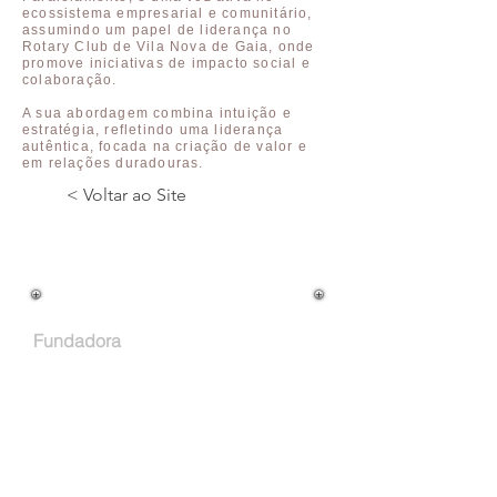
ecossistema empresarial e comunitário,
assumindo um papel de liderança no
Rotary Club de Vila Nova de Gaia, onde
promove iniciativas de impacto social e
colaboração.
A sua abordagem combina intuição e
estratégia, refletindo uma liderança
autêntica, focada na criação de valor e
em relações duradouras.
< Voltar ao Site
Cargo na Empresa:
Fundadora
Atuação Profissional:
Email: