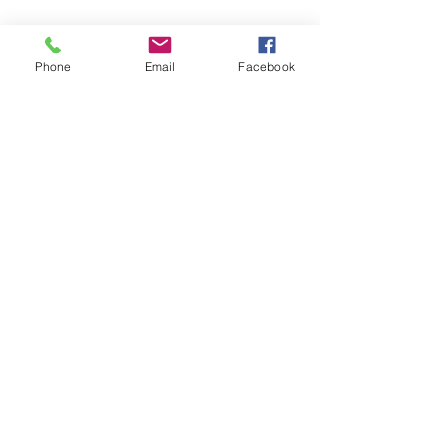
A procura de:
Phone
Email
Facebook
Meu serviços:
|| Análise de Perfil
Comportamental (pessoal,
profissional) || Mentoria
RESSIGNIFICAR (liberdade
emocional para novos resultados)
|| Palestras || Treinamentos
LinkedIn 1
Facebook 1
Instagram 1
LinkedIn 2
Facebook 2
Instagram 2
Site