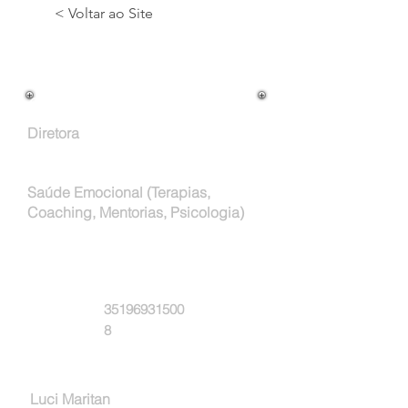
< Voltar ao Site
Cargo na Empresa:
Diretora
Atuação Profissional:
Saúde Emocional (Terapias,
Coaching, Mentorias, Psicologia)
Email:
Whatsapp:
35196931500
8
Empresa:
Luci Maritan