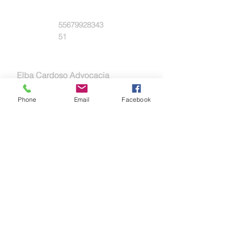
Whatsapp:
55679928343
51
Empresa:
Elba Cardoso Advocacia
Phone
Email
Facebook
A procura de:
Meu serviços:
Construção de contratos em
diversas áreas de negócios e
prestação de serviços.
Treinamentos para gestão de
comunicação e mapeamento e
prevenção de conflitos.