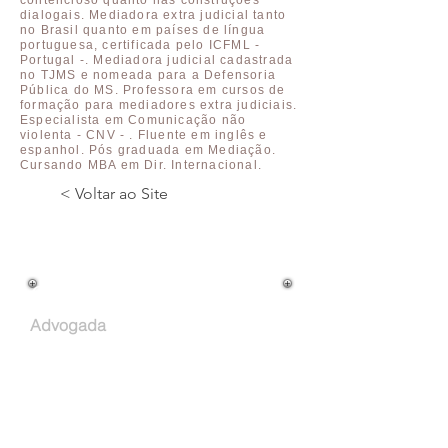
contencioso quanto nas construções
dialogais. Mediadora extra judicial tanto
no Brasil quanto em países de língua
portuguesa, certificada pelo ICFML -
Portugal -. Mediadora judicial cadastrada
no TJMS e nomeada para a Defensoria
Pública do MS. Professora em cursos de
formação para mediadores extra judiciais.
Especialista em Comunicação não
violenta - CNV - . Fluente em inglês e
espanhol. Pós graduada em Mediação.
Cursando MBA em Dir. Internacional.
< Voltar ao Site
Cargo na Empresa:
Advogada
Atuação Profissional:
Email: