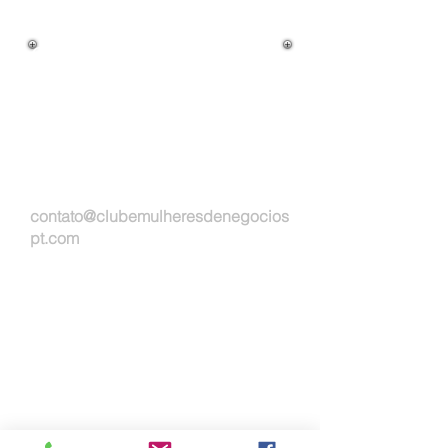
Cargo na Empresa:
Atuação Profissional:
Email:
contato@clubemulheresdenegocios
pt.com
Whatsapp:
Empresa:
A procura de: