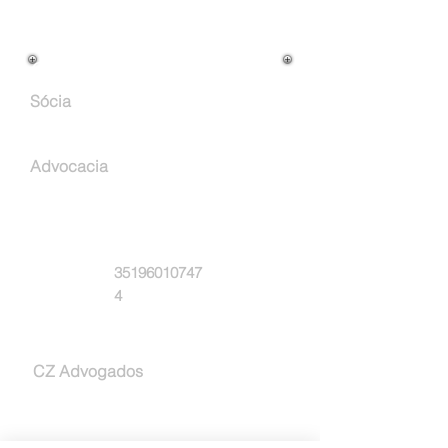
Cargo na Empresa:
Sócia
Atuação Profissional:
Advocacia
Email:
Whatsapp:
35196010747
4
Empresa:
CZ Advogados
A procura de: