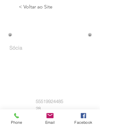
< Voltar ao Site
Cargo na Empresa:
Sócia
Atuação Profissional:
Email:
Whatsapp:
55519924485
28
Empresa:
Phone
Email
Facebook
Tempus Consultoria e Negócios