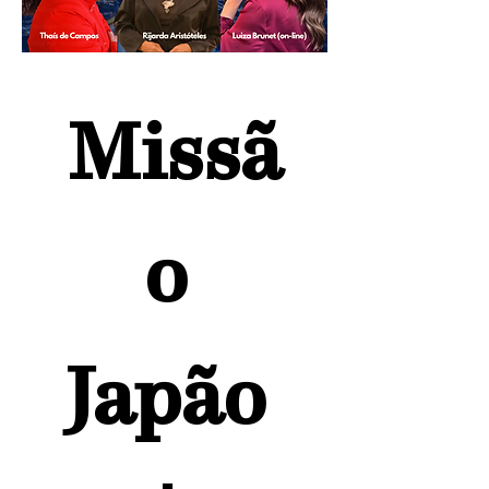
Missã
o 
Japão 