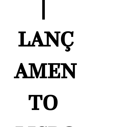
| 
LANÇ
AMEN
TO 