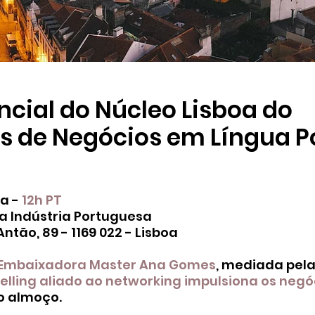
ncial do Núcleo Lisboa do
s de Negócios em Língua 
ra -
12h PT
 Indústria Portuguesa
ntão, 89 - 1169 022 - Lisboa
Embaixadora Master Ana Gomes
, mediada pel
elling aliado ao networking impulsiona os negó
o almoço.