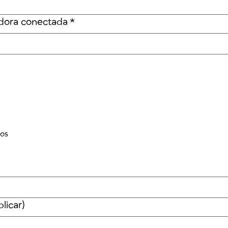
ora conectada
*
ços
licar)