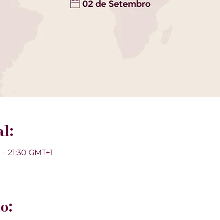
l:
 – 21:30 GMT+1
o: