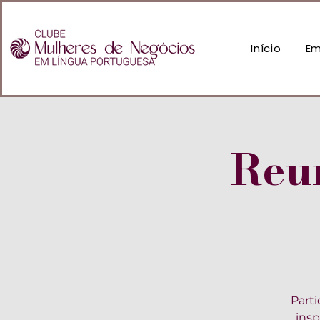
Início
Em
Reu
Part
insp