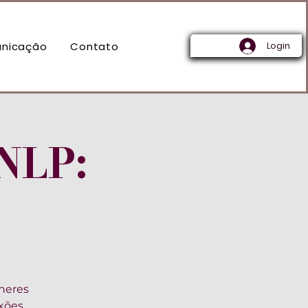
nicação
Contato
Login
NLP:
heres
exões