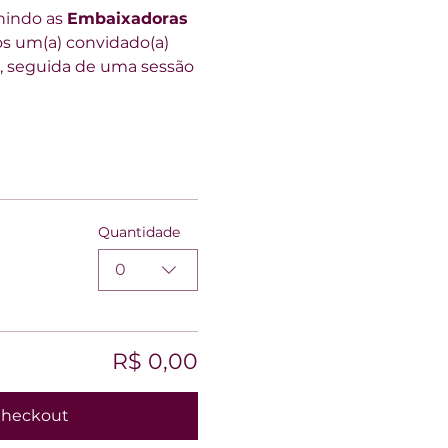
nindo as 
Embaixadoras 
s um(a) convidado(a) 
, seguida de uma sessão 
Quantidade
0
R$ 0,00
heckout