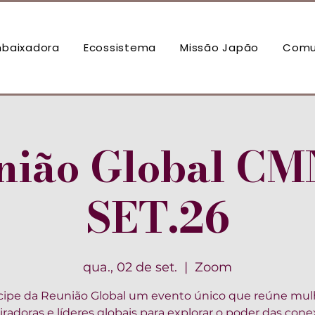
baixadora
Ecossistema
Missão Japão
Comu
nião Global CM
SET.26
qua., 02 de set.
  |  
Zoom
icipe da Reunião Global um evento único que reúne mul
iradoras e líderes globais para explorar o poder das con