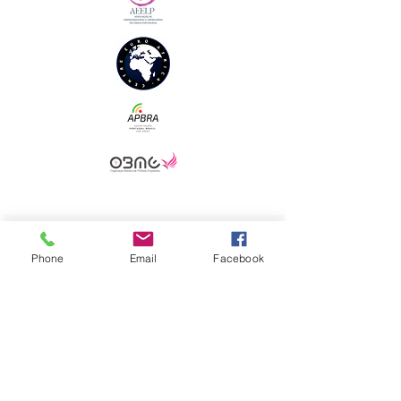
ENDEREÇO FISCAL
Phone
Email
Facebook
Sede Brasil
Clube Mulheres de Negócios em Língua
Portuguesa Ltda.
Rua Eduardo Sabóia, 411 - Fortaleza - Brasil
CNPJ
46.196.876
/0001-56​​
Email:
contato@clubemulheresdenegociospt.com