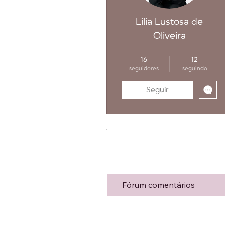
Lilia Lustosa de
Oliveira
Embaixadora Master
+
4
16
12
seguidores
seguindo
Seguir
Perfil pessoal
Arquivos
Fórum comentários
Forum Posts