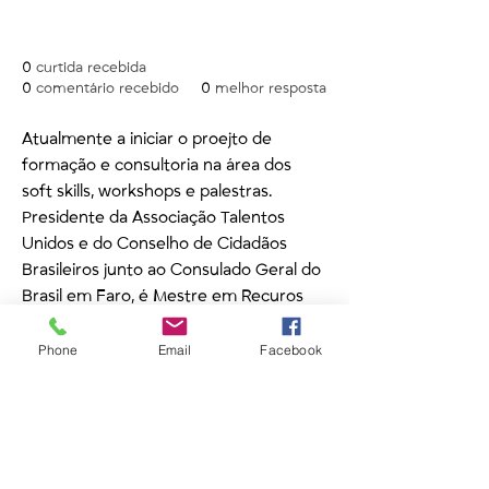
Sobre
0
curtida recebida
0
comentário recebido
0
melhor resposta
Atualmente a iniciar o proejto de 
formação e consultoria na área dos 
soft skills, workshops e palestras.
Presidente da Associação Talentos 
Unidos e do Conselho de Cidadãos 
Brasileiros junto ao Consulado Geral do 
Brasil em Faro, é Mestre em Recuros 
Humanos.
Vive no Algarve há mais de 28 anos, 
Phone
Email
Facebook
onde já foi co-proprietária de um 
restaurante por 10 anos e profissional 
da área da restauração há mais de 20 
anos.
Especialista em PNL ministra aulas 