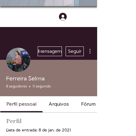
Login
Mais ações
Mensagem
Seguir
Ferreira Selma
8 seguidores
11 seguindo
Perfil pessoal
Arquivos
Fórum comentários
Perfil
Data de entrada: 8 de jan. de 2021