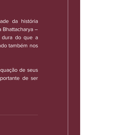
de da história 
Bhattacharya – 
s dura do que a 
ando também nos 
equação de seus 
ortante de ser 