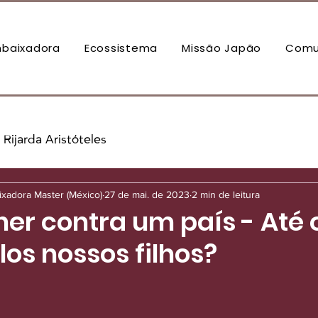
baixadora
Ecossistema
Missão Japão
Comu
Rijarda Aristóteles
aixadora Master (México)
27 de mai. de 2023
2 min de leitura
er contra um país - Até
los nossos filhos?