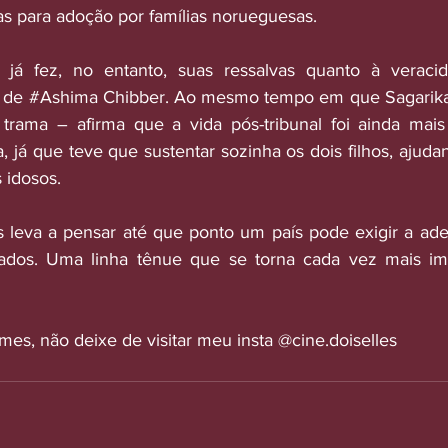
las para adoção por famílias norueguesas.
já fez, no entanto, suas ressalvas quanto à veracida
 de 
#Ashima
 Chibber. Ao mesmo tempo em que Sagarika 
a trama – afirma que a vida pós-tribunal foi ainda mai
, já que teve que sustentar sozinha os dois filhos, ajud
 idosos. 
s leva a pensar até que ponto um país pode exigir a ad
iados. Uma linha tênue que se torna cada vez mais imp
lmes, não deixe de visitar meu insta @cine.doiselles