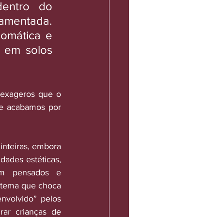
entro do 
amentada. 
omática e 
 em solos 
exageros que o 
e acabamos por 
inteiras, embora 
dades estéticas, 
em pensados e 
 tema que choca 
nvolvido” pelos 
ar crianças de 