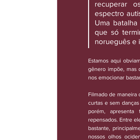
recuperar o
espectro auti
Uma batalha 
que só termin
norueguês e i
Estamos aqui obviam
gênero impõe, mas q
nos emocionar bastant
Filmado de maneira c
curtas e sem danças
porém, apresenta 
repensados. Entre ele
bastante, principal
nossos olhos ociden