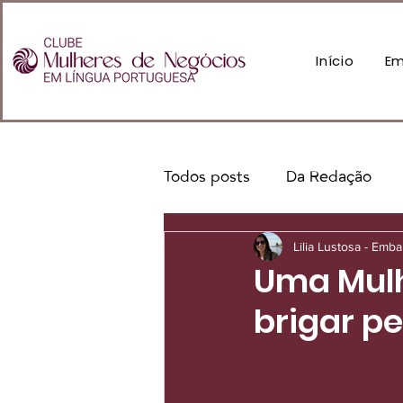
Início
Em
Todos posts
Da Redação
Lilia Lustosa - Emb
Uma Mulh
brigar pe