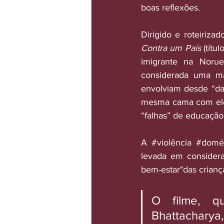
boas reflexões.
Dirigido e roteiriza
Contra um País
 (títul
imigrante na Norue
considerada uma mã
envolviam desde “dar
mesma cama com eles”
“falhas” de educação
A 
#violência
#domés
levada em consider
bem-estar"das criança
O filme, q
Bhattacharya