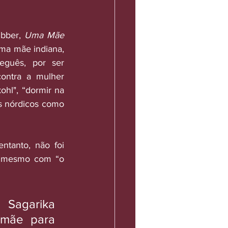
bber, 
Uma Mãe 
uma mãe indiana, 
guês, por ser 
ontra a mulher 
hl", “dormir na 
s nórdicos como 
ntanto, não foi 
 mesmo com “o 
Sagarika 
 mãe para 