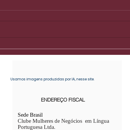
Quando a vida muda de
O lu
direção: transformando
qual
transições em
pla
oportunidades de
reconstrução
Usamos imagens produzidas por IA, nesse site.
ENDEREÇO FISCAL
Sede Brasil
Clube Mulheres de Negócios em Língua
Portuguesa Ltda.