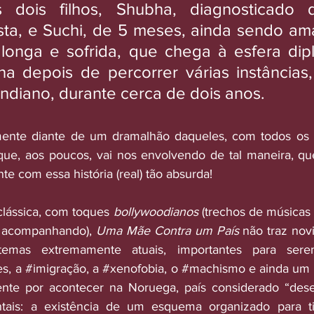
s dois filhos, Shubha, diagnosticado d
sta, e Suchi, de 5 meses, ainda sendo am
longa e sofrida, que chega à esfera dipl
a depois de percorrer várias instâncias,
ndiano, durante cerca de dois anos. 
ente diante de um dramalhão daqueles, com todos os 
ue, aos poucos, vai nos envolvendo de tal maneira, qu
e com essa história (real) tão absurda!
lássica, com toques 
bollywoodianos
 (trechos de músicas 
 acompanhando), 
Uma Mãe Contra um País
 não traz novi
temas extremamente atuais, importantes para ser
s, a 
#imigração
, a 
#xenofobia
, o 
#machismo
 e ainda um
mente por acontecer na Noruega, país considerado “dese
tais: a existência de um esquema organizado para tir