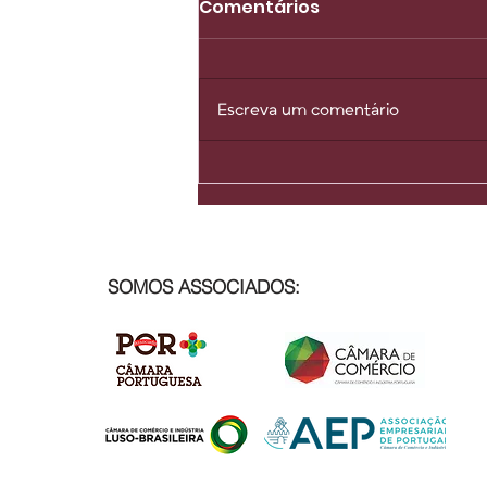
Comentários
Escreva um comentário
A hiperconexão não gera
a hipercooperação. a
hiperconexão produz
isolamento
SOMOS ASSOCIADOS: