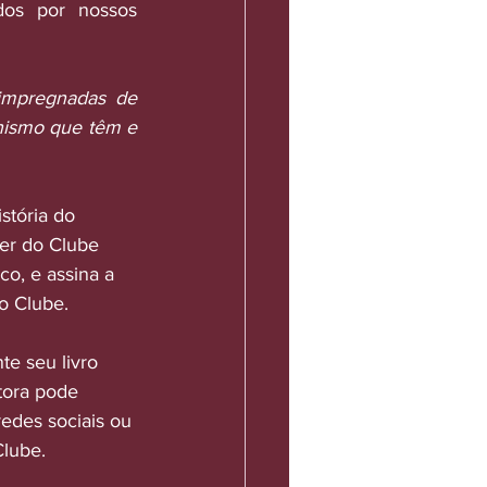
os por nossos 
impregnadas de 
nismo que têm e 
stória do 
er do Clube 
o, e assina a 
o Clube.
te seu livro 
tora pode 
edes sociais ou 
Clube.