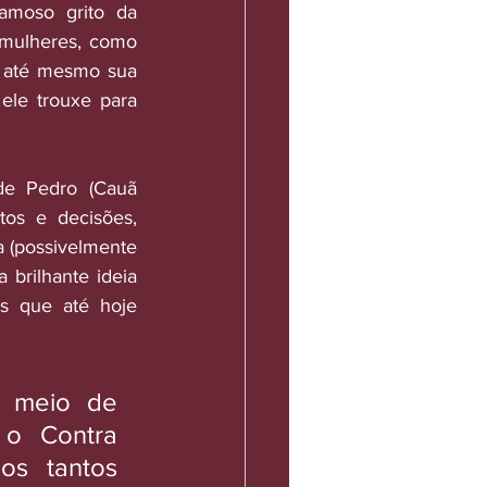
amoso grito da 
mulheres, como 
e até mesmo sua 
ele trouxe para 
e Pedro (Cauã 
s e decisões, 
 (possivelmente 
brilhante ideia 
s que até hoje 
 meio de 
 o Contra 
s tantos 