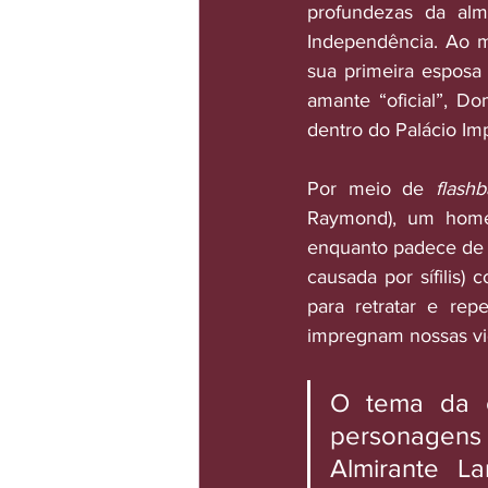
profundezas da alma
Independência. Ao m
sua primeira esposa 
amante “oficial”, Do
dentro do Palácio Imp
Por meio de 
flash
Raymond), um homem
enquanto padece de u
causada por sífilis)
para retratar e rep
impregnam nossas vid
O tema da e
personagens 
Almirante L