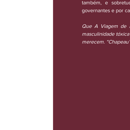
também, e sobretud
governantes e por c
Que A Viagem de Pe
masculinidade tóxic
merecem. “Chapeau”,