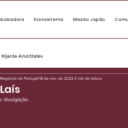
baixadora
Ecossistema
Missão Japão
Comu
Rijarda Aristóteles
Negócios de Portugal
18 de nov. de 2022
3 min de leitura
Laís
o: divulgação.