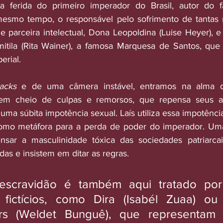
 ferida do primeiro imperador do Brasil, autor do f
esmo tempo, o responsável pelo sofrimento de tantas 
e parceira intelectual, Dona Leopoldina (Luise Heyer), 
mitila (Rita Wainer), a famosa Marquesa de Santos, que 
erial.
backs
 e de uma câmera instável, entramos na alma d
 cheio de culpas e remorsos, que repensa seus ato
ma súbita impotência sexual. Laís utiliza essa impotência
 como metáfora para a perda de poder do imperador. Uma 
ensar a masculinidade tóxica das sociedades patriarcai
as e insistem em ditar as regras.
scravidão é também aqui tratado por
fictícios, como Dira (Isabél Zuaa) ou
ars (Weldet Bunguê), que representam o