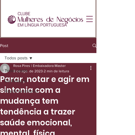
Post
Todos posts
Rosa Pires | Embaixadora Master
Todos posts
8 de ago. de 2023
2 min de leitura
Parar, notar e agir em
Da Redação
sintonia com a
Rijarda Aristóteles
mudança tem
tendência a trazer
saúde emocional,
mental, física