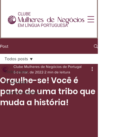
Post
Todos posts
Clube Mulheres de Negócios de Portugal
Todos posts
6 de mar. de 2022
2 min de leitura
Orgulhe-se! Você é
Da Redação
parte de uma tribo que
Rijarda Aristóteles
muda a história!