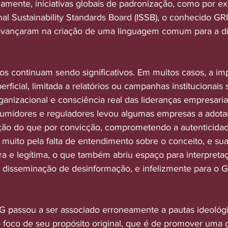
lamente, iniciativas globais de padronização, como por e
al Sustainability Standards Board (ISSB), o conhecido GRI
), avançaram na criação de uma linguagem comum para a d
ios continuam sendo significativos. Em muitos casos, a i
rficial, limitada a relatórios ou campanhas institucionai
rganizacional e consciência real das lideranças empresaria
sumidores e reguladores levou algumas empresas a adota
ção do que por convicção, comprometendo a autenticidad
dá, muito pela falta de entendimento sobre o conceito, e su
ora e legítima, o que também abriu espaço para interpreta
 disseminação de desinformação, e infelizmente para o 
G passou a ser associado erroneamente a pautas ideológi
 o foco de seu propósito original, que é de promover uma 