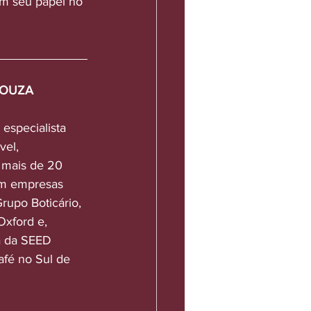
m seu papel no 
SOUZA
especialista 
el, 
 mais de 20 
em empresas 
rupo Boticário, 
Oxford e, 
a da SEED 
afé no Sul de 