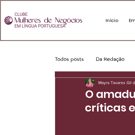
Início
Em
Todos posts
Da Redação
Mayra Tavares Gil 
O amadur
críticas 