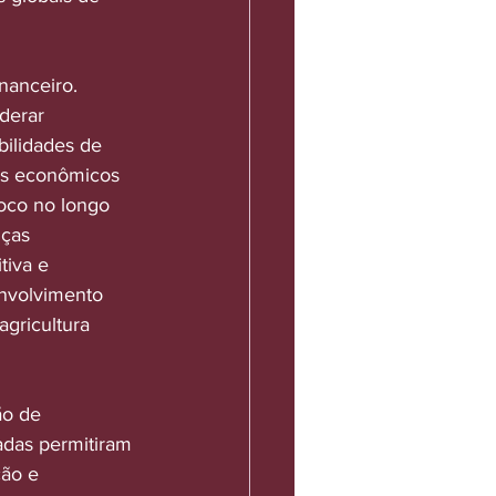
nanceiro. 
derar 
bilidades de 
os econômicos 
oco no longo 
ças 
tiva e 
nvolvimento 
gricultura 
ão de 
adas permitiram 
ão e 