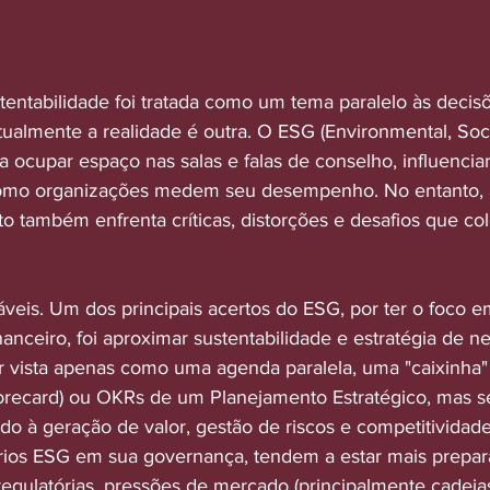
tentabilidade foi tratada como um tema paralelo às decisõ
ualmente a realidade é outra. O ESG (Environmental, Soci
 ocupar espaço nas salas e falas de conselho, influenciar
 como organizações medem seu desempenho. No entanto,
o também enfrenta críticas, distorções e desafios que co
veis. Um dos principais acertos do ESG, por ter o foco e
anceiro, foi aproximar sustentabilidade e estratégia de n
r vista apenas como uma agenda paralela, uma "caixinha
recard) ou OKRs de um Planejamento Estratégico, mas s
ado à geração de valor, gestão de riscos e competitividad
rios ESG em sua governança, tendem a estar mais prepar
egulatórias, pressões de mercado (principalmente cadeias