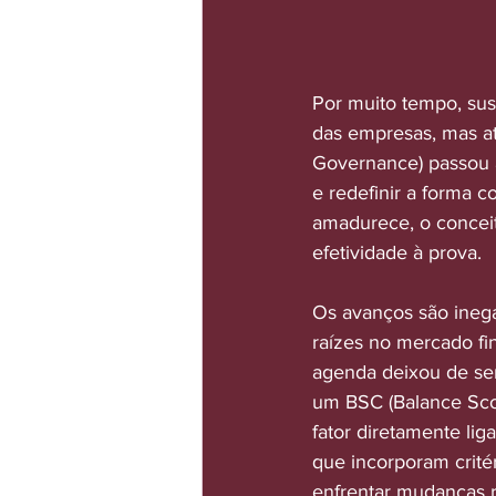
Por muito tempo, sus
das empresas, mas at
Governance) passou a
e redefinir a forma
amadurece, o conceit
efetividade à prova.
Os avanços são inegá
raízes no mercado fin
agenda deixou de se
um BSC (Balance Sco
fator diretamente lig
que incorporam crité
enfrentar mudanças r