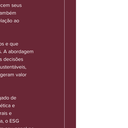
rcem seus 
 também 
lação ao 
os e que 
s. A abordagem 
s decisões 
stentáveis, 
geram valor 
gado de 
ética e 
ais e 
a, o ESG 