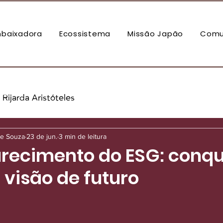
baixadora
Ecossistema
Missão Japão
Comu
Rijarda Aristóteles
de Souza
23 de jun.
3 min de leitura
ecimento do ESG: conqui
e visão de futuro