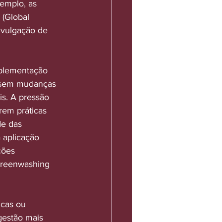
xemplo, as 
 (Global 
ivulgação de 
mplementação 
s sem mudanças 
is. A pressão 
rem práticas 
e das 
a aplicação 
ções 
Greenwashing 
cas ou 
gestão mais 