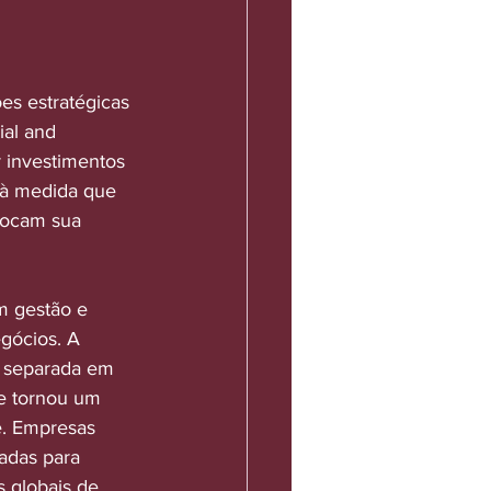
es estratégicas 
al and 
 investimentos 
 à medida que 
locam sua 
m gestão e 
egócios. A 
" separada em 
e tornou um 
e. Empresas 
adas para 
 globais de 