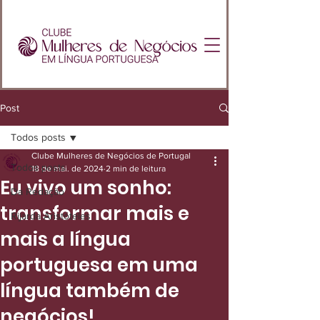
Post
Todos posts
Clube Mulheres de Negócios de Portugal
Todos posts
18 de mai. de 2024
2 min de leitura
Eu vivo um sonho:
Da Redação
transformar mais e
Rijarda Aristóteles
mais a língua
portuguesa em uma
língua também de
negócios!