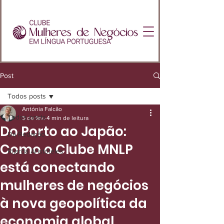
Post
Todos posts
Antónia Falcão
Todos posts
5 de fev.
4 min de leitura
Do Porto ao Japão:
Da Redação
Como o Clube MNLP
Rijarda Aristóteles
está conectando
mulheres de negócios
à nova geopolítica da
economia global