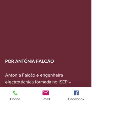
POR ANTÓNIA FALCÃO
Antónia Falcão é engenheira 
electrotécnica formada no ISEP – 
Instituto Superior de Engenharia do 
Porto, com Mestrado em Gestão de 
Phone
Email
Facebook
Projectos e pós-graduação em Gestão e 
Ética Empresarial. É CEO de quatro 
empresas desde 1993 e actua há mais 
de 30 anos em projectos de 