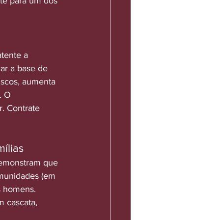
nte para um dos 
tente a 
ar a base de 
iscos, aumenta 
. O 
. Contrate 
mílias
demonstram que 
omunidades (em 
s homens. 
 cascata, 