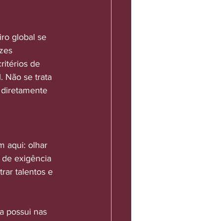
ro global se 
zes 
itérios de 
 Não se trata 
 diretamente 
 aqui: olhar 
 de exigência 
rar talentos e 
a possui nas 