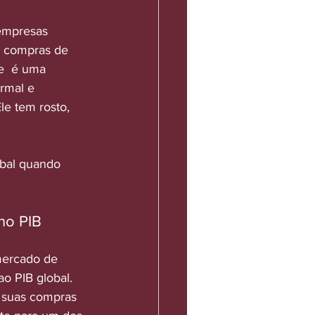
empresas 
e compras de 
e  é uma 
rmal e 
e tem rosto, 
bal quando 
no PIB 
mercado de 
ao PIB global. 
suas compras 