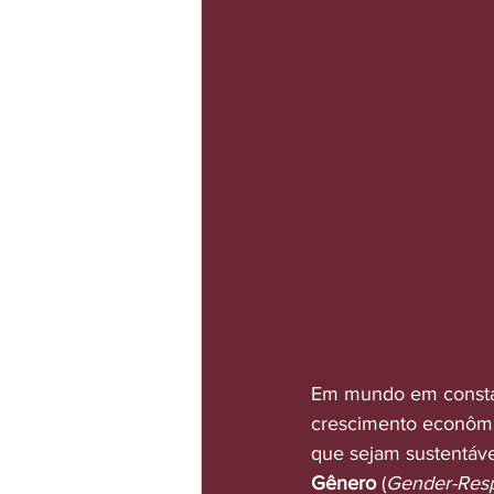
Em mundo em consta
crescimento econômi
que sejam sustentávei
Gênero
 (
Gender-Res