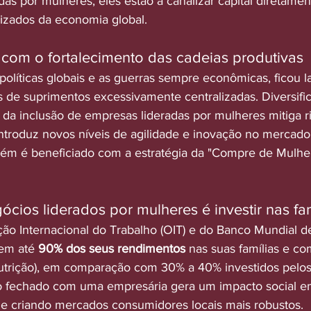
das por mulheres, eles estão a canalizar capital diretame
lizados da economia global. 
s com o fortalecimento das cadeias produtivas
olíticas globais e as guerras sempre econômicas, ficou la
s de suprimentos excessivamente centralizadas. Diversific
 da inclusão de empresas lideradas por mulheres mitiga r
introduz novos níveis de agilidade e inovação no mercado
bém é beneficiado com a estratégia da "Compre de Mulher
gócios liderados por mulheres é investir nas fa
ão Internacional do Trabalho (OIT) e do Banco Mundial 
em até 
90% dos seus rendimentos
 nas suas famílias e c
utrição), em comparação com 30% a 40% investidos pelo
o fechado com uma empresária gera um impacto social em
e criando mercados consumidores locais mais robustos.