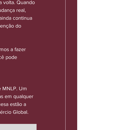
 volta. Quando 
ança real, 
ainda continua 
ntenção do 
mos a fazer 
cê pode 
be MNLP. Um 
as em qualquer 
uesa estão a 
ércio Global.