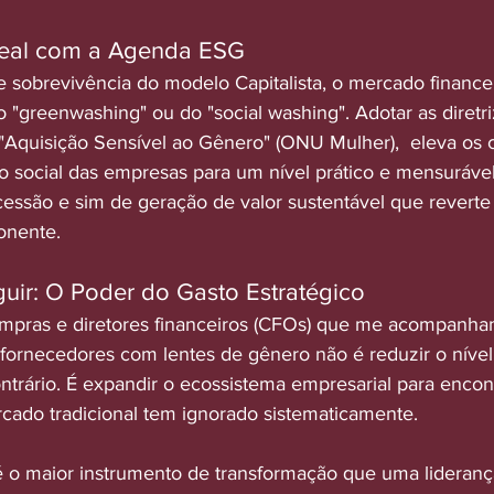
Real com a Agenda ESG
e sobrevivência do modelo Capitalista, o mercado financei
do "greenwashing" ou do "social washing". Adotar as diretri
"Aquisição Sensível ao Gênero" (ONU Mulher),  eleva os cr
 social das empresas para um nível prático e mensurável.
ncessão e sim de geração de valor sustentável que reverte
onente.
ir: O Poder do Gasto Estratégico
ompras e diretores financeiros (CFOs) que me acompanham
 fornecedores com lentes de gênero não é reduzir o nível
ontrário. É expandir o ecossistema empresarial para encont
rcado tradicional tem ignorado sistematicamente.
 o maior instrumento de transformação que uma lideranç