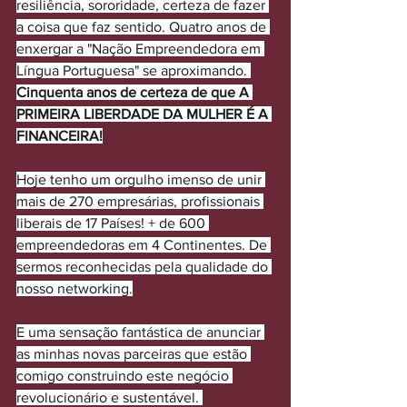
resiliência, sororidade, certeza de fazer 
a coisa que faz sentido. Quatro anos de 
enxergar a "Nação Empreendedora em 
Língua Portuguesa" se aproximando. 
Cinquenta anos de certeza de que A 
PRIMEIRA LIBERDADE DA MULHER É A 
FINANCEIRA!
Hoje tenho um orgulho imenso de unir 
mais de 270 empresárias, profissionais 
liberais de 17 Países! + de 600 
empreendedoras em 4 Continentes. De 
sermos reconhecidas pela qualidade do 
nosso networking.
E uma sensação fantástica de anunciar 
as minhas novas parceiras que estão 
comigo construindo este negócio 
revolucionário e sustentável. 