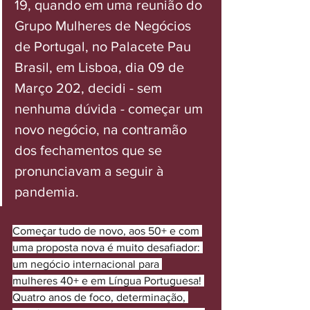
19, quando em uma reunião do 
Grupo Mulheres de Negócios 
de Portugal, no Palacete Pau 
Brasil, em Lisboa, dia 09 de 
Março 202, decidi - sem 
nenhuma dúvida - começar um 
novo negócio, na contramão 
dos fechamentos que se 
pronunciavam a seguir à 
pandemia. 
Começar tudo de novo, aos 50+ e com 
uma proposta nova é muito desafiador: 
um negócio internacional para 
mulheres 40+ e em Língua Portuguesa! 
Quatro anos de foco, determinação, 