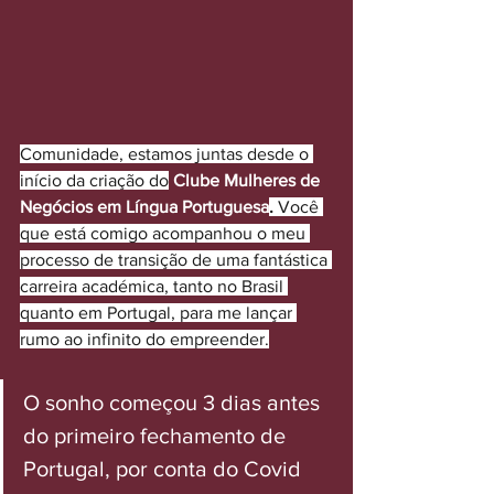
Comunidade, estamos juntas desde o 
início da criação do
Clube Mulheres de 
Negócios em Língua Portuguesa
.
 Você 
que está comigo acompanhou o meu 
processo de transição de uma fantástica 
carreira académica, tanto no Brasil 
quanto em Portugal, para me lançar 
rumo ao infinito do empreender.
O sonho começou 3 dias antes 
do primeiro fechamento de 
Portugal, por conta do Covid 