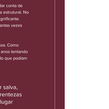
ar conta de 
 estrutural. No 
nificante. 
tantas vezes 
ssa. Como 
 anos tentando 
 do que podiam 
 
salva, 
rentezas 
lugar 