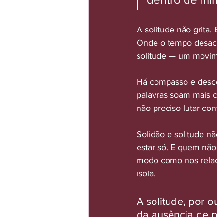
A solitude não grita.
Onde o tempo desace
solitude — um movim
Há compasso e desco
palavras soam mais c
não preciso lutar con
Solidão e solitude nã
estar só. E quem não
modo como nos relaci
isola.
A solitude, por 
da ausência de p