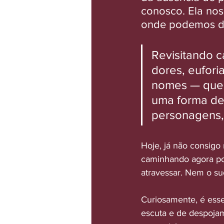
conosco. Ela no
onde podemos d
Revisitando c
dores, eufori
nomes — que p
uma forma de 
personagens, 
Hoje, já não consigo 
caminhando agora por
atravessar. Nem o suo
Curiosamente, é esse
escuta e de despoja