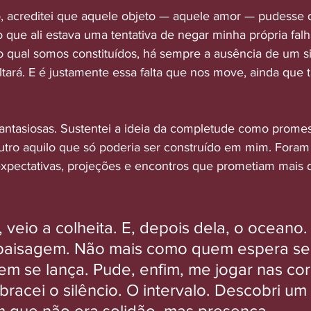
 acreditei que aquele objeto — aquele amor — pudesse d
que ali estava uma tentativa de negar minha própria falha
 qual somos constituídos, há sempre a ausência de um sig
ltará. E é justamente essa falta que nos move, ainda que 
fantasiosas. Sustentei a ideia da completude como prome
utro aquilo que só poderia ser construído em mim. Foram
expectativas, projeções e encontros que prometiam mais
veio a colheita. E, depois dela, o oceano.
paisagem. Não mais como quem espera ser 
 se lança. Pude, enfim, me jogar nas cor
bracei o silêncio. O intervalo. Descobri um 
 que não era solidão, mas presença.