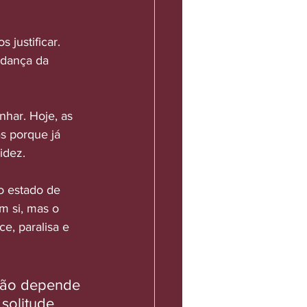
 justificar. 
 dança da 
har. Hoje, as 
s porque já 
idez.
o estado de 
 si, mas o 
, paralisa e 
 Não depende 
solitude 