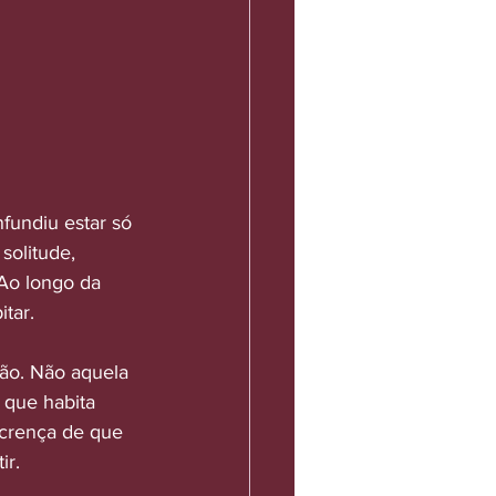
fundiu estar só 
solitude, 
Ao longo da 
itar.
ão. Não aquela 
 que habita 
 crença de que 
ir.