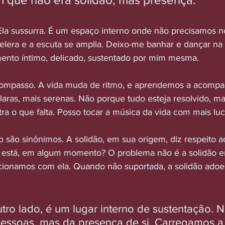
 Ela sussurra. É um espaço interno onde não precisamos nos
lera e a escuta se amplia. Deixo-me banhar e dançar na
ento íntimo, delicado, sustentado por mim mesma.
mpasso. A vida muda de ritmo, e aprendemos a acompan
laras, mais serenas. Não porque tudo esteja resolvido, ma
tra o que falta. Posso tocar a música da vida com mais luc
o são sinônimos. A solidão, em sua origem, diz respeito a
 está, em algum momento? O problema não é a solidão em
onamos com ela. Quando não suportada, a solidão adoece
outro lado, é um lugar interno de sustentação.
essoas, mas da presença de si. Carregamos a 