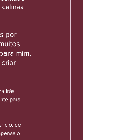
 calmas 
s por 
muitos 
para mim, 
criar 
a trás, 
nte para 
ncio, de 
apenas o 