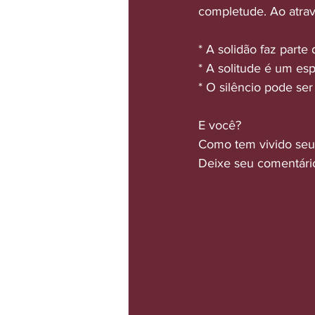
completude. Ao atrav
* A solidão faz part
* A solitude é um es
* O silêncio pode se
E você?
Como tem vivido seus
Deixe seu comentário