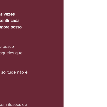
às vezes 
entir cada 
agora posso 
o busco 
aqueles que 
solitude não é 
sem ilusões de 