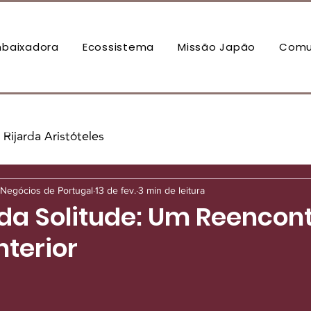
baixadora
Ecossistema
Missão Japão
Comu
Rijarda Aristóteles
Negócios de Portugal
13 de fev.
3 min de leitura
da Solitude: Um Reencont
nterior