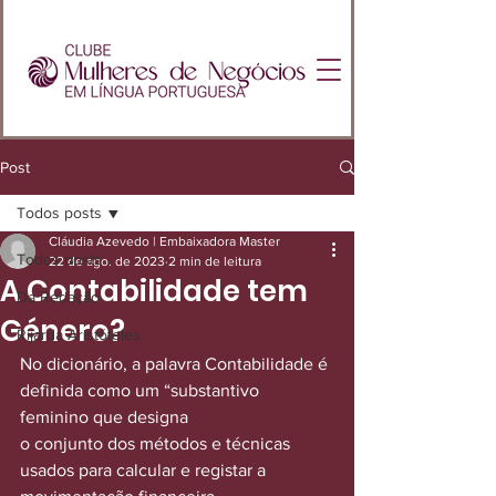
Post
Todos posts
Cláudia Azevedo | Embaixadora Master
Todos posts
22 de ago. de 2023
2 min de leitura
A Contabilidade tem
Da Redação
Género?
Rijarda Aristóteles
No dicionário, a palavra Contabilidade é 
definida como um “substantivo 
feminino que designa
o conjunto dos métodos e técnicas 
usados para calcular e registar a 