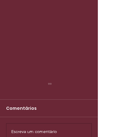
Comentários
Escreva um comentário
Quando a vida muda
O luxo atual: 